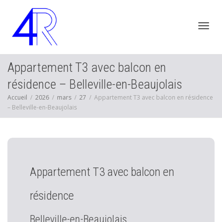
Active
Appartement T3 avec balcon en
résidence – Belleville-en-Beaujolais
Accueil
2026
mars
27
Appartement T3 avec balcon en résidence
navig
– Belleville-en-Beaujolais
Appartement T3 avec balcon en
résidence
Belleville-en-Beaujolais