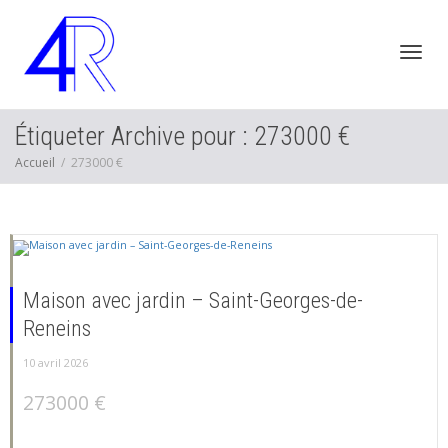
Active
Étiqueter Archive pour : 273000 €
Accueil
273000 €
navig
Maison avec jardin – Saint-Georges-de-
Reneins
10 avril 2026
,
,
273000 €
,