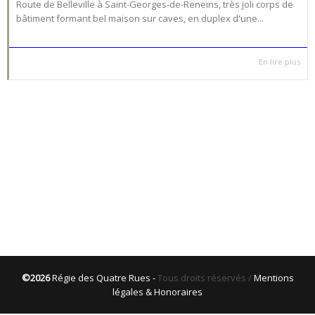
Route de Belleville à Saint-Georges-de-Reneins, très joli corps de
bâtiment formant bel maison sur caves, en duplex d'une...
En lire plus
©2026
Régie des Quatre Rues -
Tous droits réservés /
Mentions
légales & Honoraires