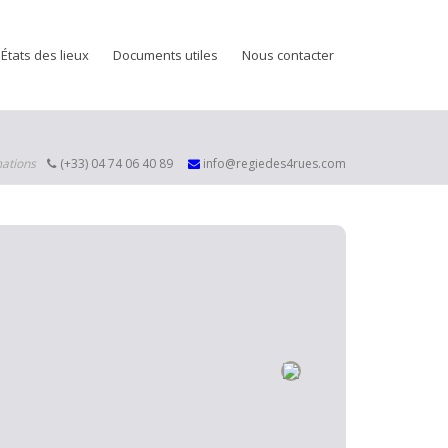
États des lieux
Documents utiles
Nous contacter
mations
(+33) 04 74 06 40 89
info@regiedes4rues.com