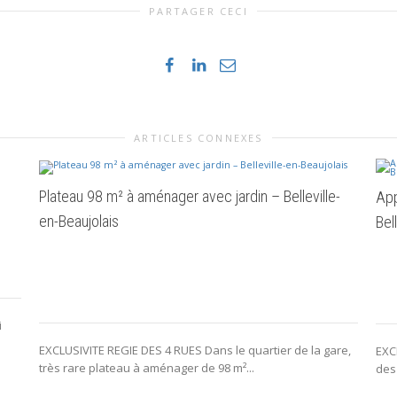
PARTAGER CECI
ARTICLES CONNEXES
Plateau 98 m² à aménager avec jardin – Belleville-
App
en-Beaujolais
Bel
i
EXCLUSIVITE REGIE DES 4 RUES Dans le quartier de la gare,
EXC
très rare plateau à aménager de 98 m²...
des