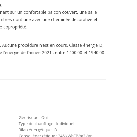
.
ant sur un confortable balcon couvert, une salle
hambres dont une avec une cheminée décorative et
e copropriété.
 Aucune procédure n’est en cours. Classe énergie D,
 l’énergie de l’année 2021 : entre 1400.00 et 1940.00
Géorisque : Oui
Type de chauffage : Individuel
Bilan énergétique : D
Conso. énergétique : 246 kWhEP/m2 /an