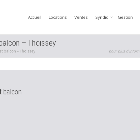
Accueil
Locations
Ventes
Syndic
Gestion
balcon – Thoissey
t balcon – Thoissey
pour plus d'infor
t balcon