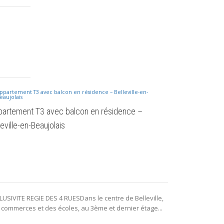
MAISON T3 av
artement T3 avec balcon en résidence –
leville-en-Beaujolais
EXCLUSIVITE R
VILLEMaison de 
LUSIVITE REGIE DES 4 RUESDans le centre de Belleville,
second étage,..
 commerces et des écoles, au 3ème et dernier étage...