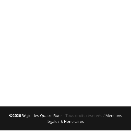
©2026
Régie des Quatre Rues -
Tous droits réservés /
Mentions
légales & Honoraires