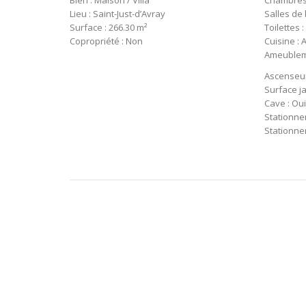
Bien : Maison / Villa
Chambres 
Lieu : Saint-Just-d’Avray
Salles de 
Surface : 266.30 m²
Toilettes :
Copropriété : Non
Cuisine :
Ameublem
Ascenseur
Surface ja
Cave : Oui
Stationne
Stationne