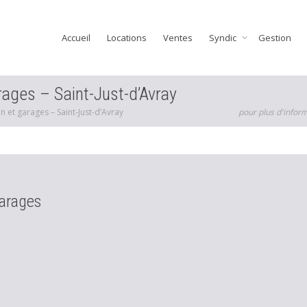
Accueil
Locations
Ventes
Syndic
Gestion
arages – Saint-Just-d’Avray
in et garages – Saint-Just-d’Avray
pour plus d'infor
garages