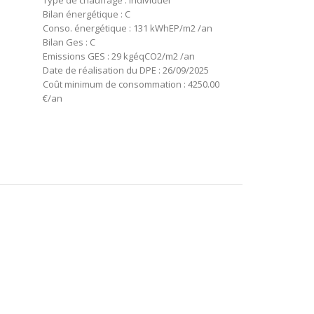
Type de chauffage : Individuel
Bilan énergétique : C
Conso. énergétique : 131 kWhEP/m2 /an
Bilan Ges : C
Emissions GES : 29 kgéqCO2/m2 /an
Date de réalisation du DPE : 26/09/2025
Coût minimum de consommation : 4250.00
€/an