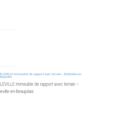
LEVILLE Immeuble de rapport avec terrain –
Appartement à
leville-en-Beaujolais
Belleville-en-