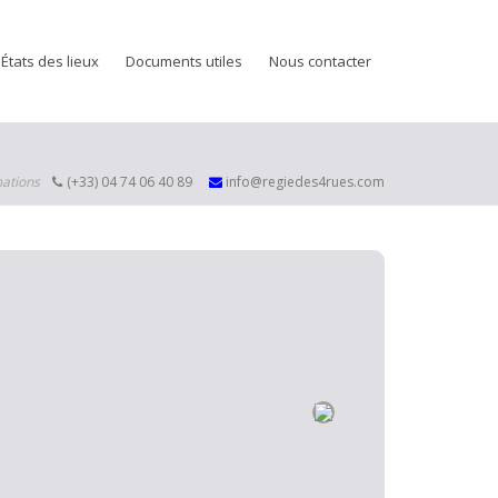
États des lieux
Documents utiles
Nous contacter
mations
(+33) 04 74 06 40 89
info@regiedes4rues.com