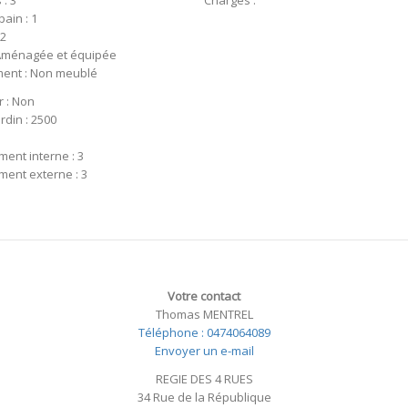
: 3
Charges :
bain : 1
 2
 Aménagée et équipée
ent : Non meublé
 : Non
rdin : 2500
ment interne : 3
ment externe : 3
Votre contact
Thomas MENTREL
Téléphone : 0474064089
Envoyer un e-mail
REGIE DES 4 RUES
34 Rue de la République