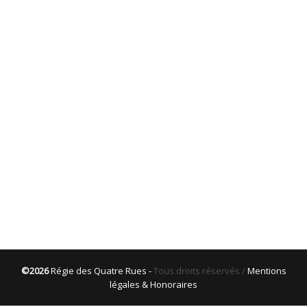
©2026
Régie des Quatre Rues -
Tous droits réservés /
Mentions
légales & Honoraires